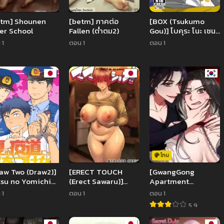
etm] Shounen
[betm] ภาคต่อ
[BOX (Tsukumo
er School
Fallen (ต่ำตม2)
Gou)] โบคุระ โนะ เซน
เซ
 1
ตอน 1
ตอน 1
โทน
aw Two (Draw2)]
[ERECT TOUCH
[GwangGong
su no Yomichi
(Erect Sawaru)]
Apartment
 Ki o Tsukena
Mama Mansion!〜
Complex] Weakness
 1
ตอน 1
ตอน 1
Daiichiwa 305-
5.9
goushitsu Hiiragi
Mika (36)〜 Mama