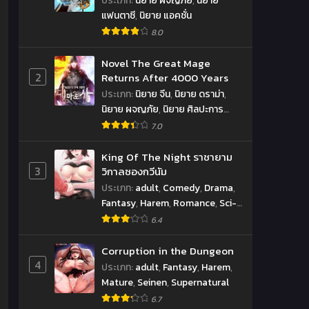
ประเภท
:
นิยาย ผจญภัย
,
นิยาย
แฟนตาซี
,
นิยาย แอคชั่น
8.0
Novel The Great Mage
2
Returns After 4000 Years
ประเภท
:
นิยาย จีน
,
นิยาย ดราม่า
,
นิยาย ผจญภัย
,
นิยาย ศิลปะการ
ต่อสู้
,
นิยาย เหนือธรรมชาติ
,
นิยาย
7.0
แฟนตาซี
,
นิยาย แอคชั่น
King Of The Night ราชายาม
3
วิกาลซองกวีนัม
ประเภท
:
adult
,
Comedy
,
Drama
,
Fantasy
,
Harem
,
Romance
,
Sci-
fi
,
Seinen
,
Supernatural
6.4
Corruption in the Dungeon
4
ประเภท
:
adult
,
Fantasy
,
Harem
,
Mature
,
Seinen
,
Supernatural
6.7