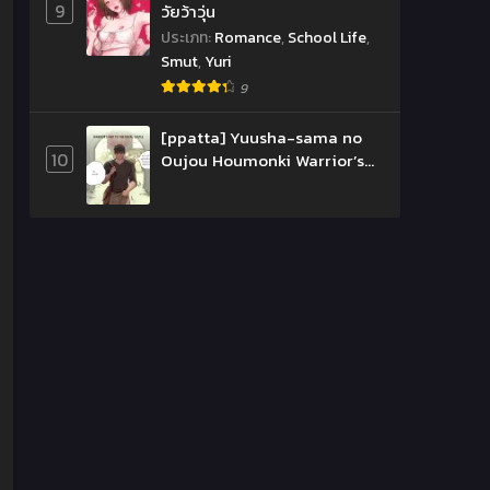
9
วัยว้าวุ่น
ประเภท
:
Romance
,
School Life
,
Smut
,
Yuri
9
[ppatta] Yuusha-sama no
10
Oujou Houmonki Warrior’s
Visit to the Royal Castle