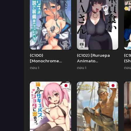
(C100)
(C102) [Ruruepa
(C
[Monochrome
Animato
(Sh
Circuit (racer)]
(Ruruepa)] Doutei
Gan
ตอน 1
ตอน 1
ตอน
Alice wa Densetsu
Gui PA-san (Bocchi
ch
no Soubi o Te ni
the Rock!)
Ireta (Blue Archive)