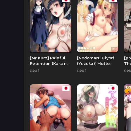
[Mr Kurz] Painful
[Nodomaru Biyori
[pp
Retention (Kara no
(Yuzuka)] Motto
Th
Kyoukai)
Mofumofuru
ตอน 1
ตอน 1
ตอน
(Motto
Mofumofuru
Soushuuhen)