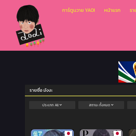
การ์ตูนวาย YAOI
หน้าแรก
ราย
รายชื่อ มังงะ
ประเภท
All
สถานะ
ทั้งหมด