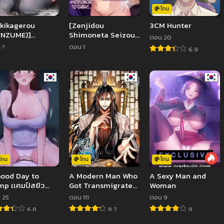
โทน
kikagerou
[Zenjidou
3CM Hunter
ANZUME)]
Shimoneta Seizou
ตอน 20
chimuchi JK to
Machine
 ?
ตอน 1
6.9
 Diet, Suru
(Chinetsu)]
bby JK tries a
Kuppuku ~Fuuki
 Diet (Seto
Iinchou wa
ako)
Odosarete
Netorarete…~
โทน
โทน
โทน
ood Day to
A Modern Man Who
A Sexy Man and
p เเคมป์สยิว
Got Transmigrated
Woman
เวง
Into the Murim
 25
ตอน 111
ตอน 9
World
6.8
8.7
8