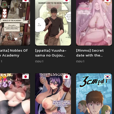
Mansion! ~First
Chapter, Room
305’s Hiiragi Mika
36YO~
atta] Nobles Of
[ppatta] Yuusha-
[Rinmo] Secret
e Academy
sama no Oujou
date with the
Houmonki Warrior’s
mommy archangel
 1
ตอน 1
ตอน 1
Visit to the Royal
Castle