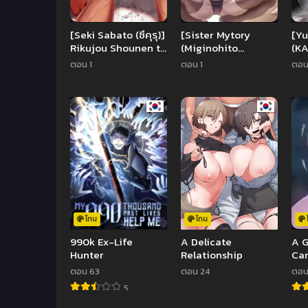
[Seki Sabato (ซึคุรุ)]
[Sister Mytory
[Yu
Rikujou Shounen to
(Miginohito
(K
Himitsu no Tokkun
Mitsuru)] Otonatte
Mu
ตอน 1
ตอน 1
ตอน
Massage
Zurui.
SEX
~Kateikyoushi no
Chu
Onna to Onzoushi
SEX
no Boku~
Miy
โทน
โทน
990k Ex-Life
A Delicate
A G
Hunter
Relationship
Cam
อล
ตอน 63
ตอน 24
ตอน
5