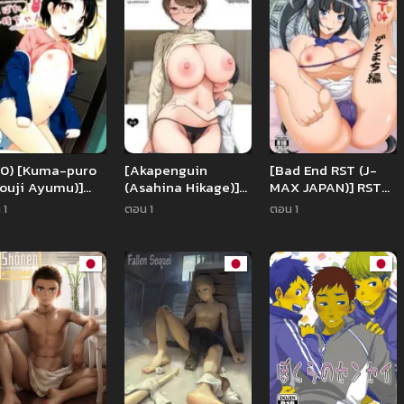
90) [Kuma-puro
[Akapenguin
[Bad End RST (J-
ouji Ayumu)]
(Asahina Hikage)]
MAX JAPAN)] RST
bare! Chie-
Boku no Mama wa
04 ~ Dungeon ni
 1
ตอน 1
ตอน 1
an
Otouto no Mae de
Deai o Motomeru
dake Dosukebe ni
no wa
Naru
Machigatteiru
Darou ka ~
(Dungeon ni Deai o
Motomeru no wa
Machigatteiru
Darou ka)