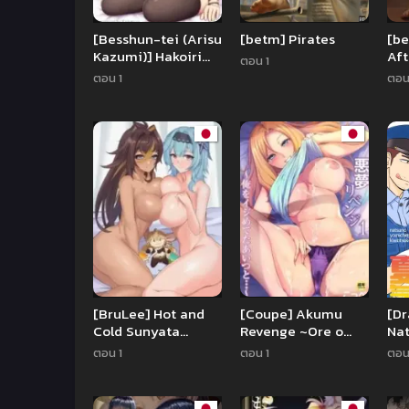
[Besshun-tei (Arisu
[betm] Pirates
[b
Kazumi)] Hakoiri
Aft
ตอน 1
Succubus, Shota ni
ตอน 1
ตอน
Deau. Sheltered
Succubus Meets
Shota.
[BruLee] Hot and
[Coupe] Akumu
[Dr
Cold Sunyata
Revenge ~Ore o
Nat
(Genshin Impact)
Ijimeteta Aitsu to…
nya
ตอน 1
ตอน 1
ตอน
~