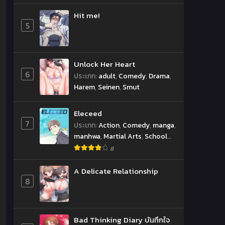
Hit me!
5
Unlock Her Heart
6
ประเภท
:
adult
,
Comedy
,
Drama
,
Harem
,
Seinen
,
Smut
Eleceed
7
ประเภท
:
Action
,
Comedy
,
manga
,
manhwa
,
Martial Arts
,
School
Life
,
Shounen
,
Supernatural
8
A Delicate Relationship
8
Bad Thinking Diary บันทึกใจ