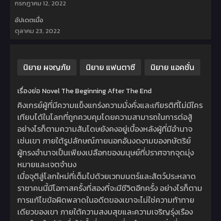
กรกฎาคม 12, 2022
อัปเดตเมื่อ
ตุลาคม 23, 2022
นิยาย ผจญภัย
นิยาย แฟนตาซี
นิยาย แอคชั่น
เรื่องย่อ Novel The Beginning After The End
คิงเกรย์ผู้ที่มีความแข็งแกร่งความมั่งคั่งและเกียรติที่ไม่มีใคร
เทียบได้ในโลกที่ถูกควบคุมโดยความสามารถในการต่อสู้
อย่างไรก็ตามความสันโดษยังคงอยู่เบื้องหลังผู้ที่มีอำนาจ
เช่นเขา ภายใต้รูปลักษณ์ภายนอกอันงดงามของกษัตริย์
ผู้ทรงอำนาจเป็นเพียงเปลือกของมนุษย์ที่ปราศจากจุดมุ่ง
หมายและเจตจำนง
เมื่อจุติสู่โลกใหม่ที่เต็มไปด้วยเวทมนตร์และสัตว์ประหลาด
ราชาคนนี้มีโอกาสครั้งที่สองที่จะมีชีวิตอีกครั้ง อย่างไรก็ตาม
การแก้ไขข้อผิดพลาดในอดีตของเขาจะไม่ใช่ความท้าทาย
เดียวของเขา ภายใต้ความสงบสุขและความเจริญรุ่งเรือง