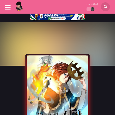
กลางคืน?