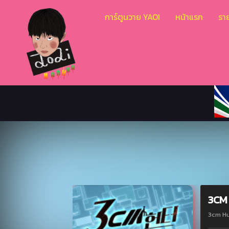
การ์ตูนวาย YAOI
หน้าแรก
ราย
3CM
3cm H