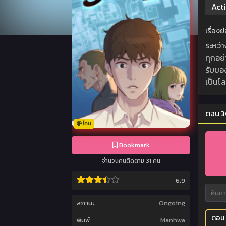
Act
เรื่อง
ระหว่
ทุกอย
รับของ
เป็นโ
ตอน 3
โทน
Bookmark
จำนวนคนติดตาม 31 คน
6.9
สถานะ
Ongoing
ตอน
พิมพ์
Manhwa