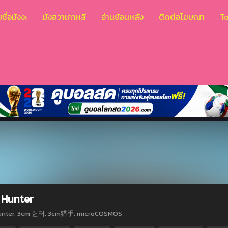
ชื่อมังงะ
มังฮวาเกาหลี
อ่านย้อนหลัง
ติดต่อโฆษณา
T
 Hunter
unter, 3cm 헌터, 3cm猎手, microCOSMOS