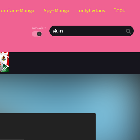
oomTam-Manga
Spy-Manga
onlyfiwfans
โดจิน
กลางคืน?