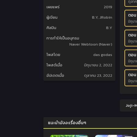
ตุลา
เผยแพร่
2019
ตอน 
ผู้เขียน
B.Y, JRobin
มิถุน
ศิลปิน
B.Y
ตอน 
การทำให้เป็นอนุกรม
มิถุน
Naver Webtoon (Naver)
ตอน
โพสโดย
das godas
มิถุน
โพสต์เมื่อ
มิถุนายน 2, 2022
ตอน
อัปเดตเมื่อ
ตุลาคม 23, 2022
มิถุน
Joji-M
แนะนำมังงะเรื่องอื่นๆ