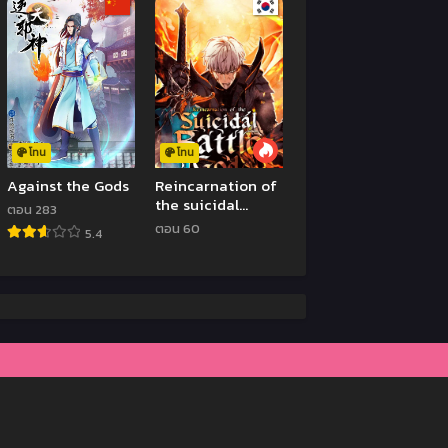
โทน
โทน
Against the Gods
Reincarnation of
the suicidal
ตอน 283
battle god
ตอน 60
5.4