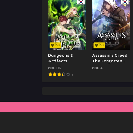
โทน
โทน
Dungeons &
Assassin’s Creed
Artifacts
The Forgotten
Temple
ตอน 86
ตอน 4
7