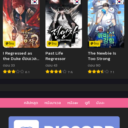
โทน
โทน
โทน
I Regressed as
Past Life
The Newbie Is
the Duke ย้อนเวลา
Regressor
Too Strong
กลับมาเป็นดยุค
ตอน 33
ตอน 43
ตอน 90
6.1
7.6
7.1
คลิปหลุด
หนังมาเวล
หนังav
ดูหี
มังงะ