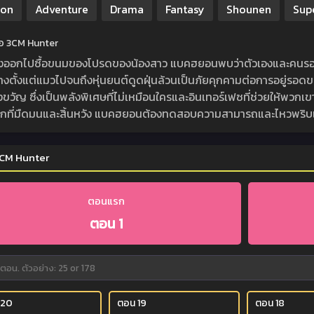
ion
Adventure
Drama
Fantasy
Shounen
Sup
ย่อ 3CM Hunter
างออกไปซื้อขนมของโปรดของน้องสาว แบคฮยอนพบว่าตัวเองและคนรอบ
่างตั้งแต่แมวไปจนถึงหุ่นยนต์ดูดฝุ่นล้วนเป็นภัยคุกคามต่อการอยู่รอ
ขวัญ ซึ่งเป็นพลังพิเศษที่ไม่เหมือนใครและอินเทอร์เฟซที่ช่วยให้พวกเข
ลกที่มืดมนและสิ้นหวัง แบคฮยอนต้องทดสอบความสามารถและไหวพริบเพ
CM Hunter
ตอนแรก
ตอน 1
 20
ตอน 19
ตอน 18