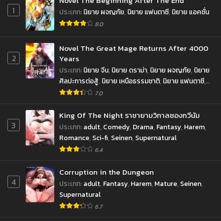
Novel The Beginning After The End
1
ประเภท
:
นิยาย ผจญภัย
,
นิยาย แฟนตาซี
,
นิยาย แอคชั่น
8.0
Novel The Great Mage Returns After 4000
2
Years
ประเภท
:
นิยาย จีน
,
นิยาย ดราม่า
,
นิยาย ผจญภัย
,
นิยาย
ศิลปะการต่อสู้
,
นิยาย เหนือธรรมชาติ
,
นิยาย แฟนตาซี
,
นิยาย แอคชั่น
7.0
King Of The Night ราชายามวิกาลซองกวีนัม
3
ประเภท
:
adult
,
Comedy
,
Drama
,
Fantasy
,
Harem
,
Romance
,
Sci-fi
,
Seinen
,
Supernatural
6.4
Corruption in the Dungeon
4
ประเภท
:
adult
,
Fantasy
,
Harem
,
Mature
,
Seinen
,
Supernatural
6.7