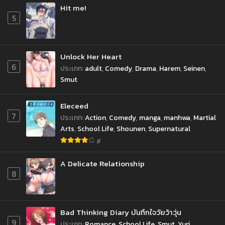
Hit me!
5
Unlock Her Heart
6
ประเภท
:
adult
,
Comedy
,
Drama
,
Harem
,
Seinen
,
Smut
Eleceed
7
ประเภท
:
Action
,
Comedy
,
manga
,
manhwa
,
Martial
Arts
,
School Life
,
Shounen
,
Supernatural
8
A Delicate Relationship
8
Bad Thinking Diary บันทึกใจวัยว้าวุ่น
9
ประเภท
:
Romance
,
School Life
,
Smut
,
Yuri