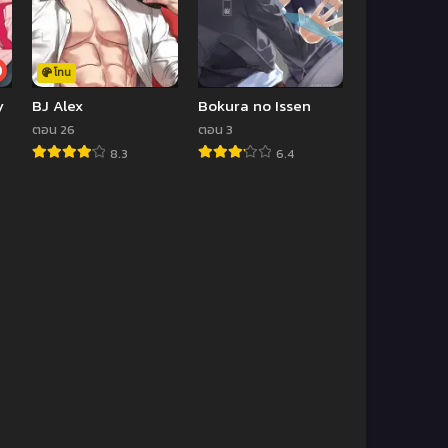
โทน
y
BJ Alex
Bokura no Issen
ตอน 26
ตอน 3
8.3
6.4