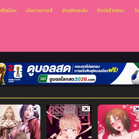
ชื่อมังงะ
มังฮวาเกาหลี
อ่านย้อนหลัง
ติดต่อโฆษณา
T