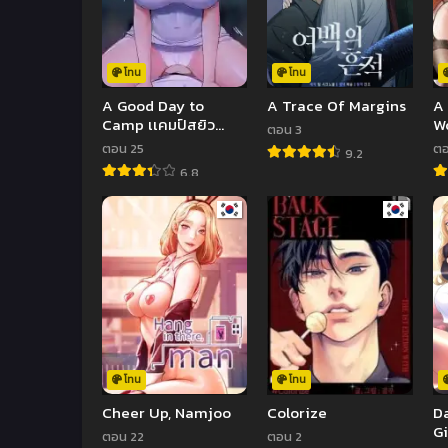
โทน
โทน
A Good Day to
A Trace Of Margins
A
Camp เเคมป์สยิว
W
ตอน 3
อลเวง
ตอน 25
ตอ
9.2
6.8
โทน
โทน
Cheer Up, Namjoo
Colorize
Da
Gi
ตอน 22
ตอน 2