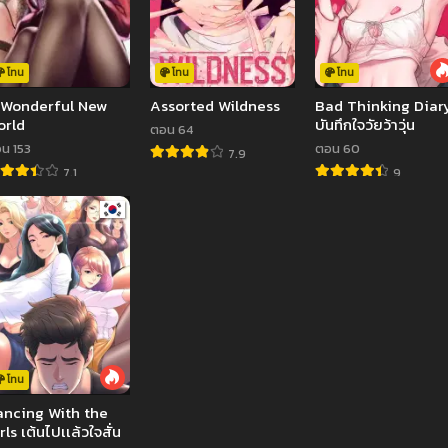
โทน
โทน
โทน
 Wonderful New
Assorted Wildness
Bad Thinking Diar
orld
บันทึกใจวัยว้าวุ่น
ตอน 64
น 153
ตอน 60
7.9
7.1
9
โทน
ncing With the
rls เต้นไปเเล้วใจสั่น