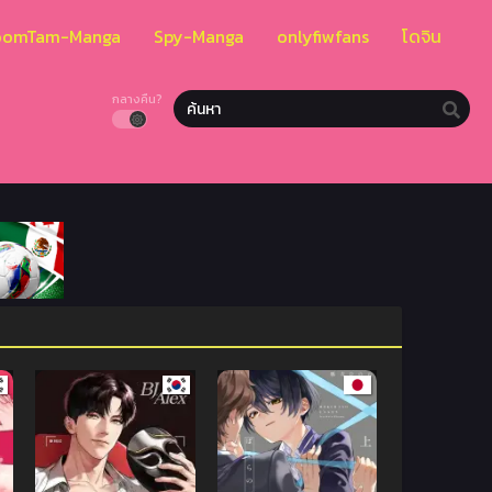
oomTam-Manga
Spy-Manga
onlyfiwfans
โดจิน
กลางคืน?