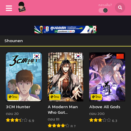
กลางคืน?
Shounen
โทน
โทน
โทน
3CM Hunter
A Modern Man
Above All Gods
Who Got
ตอน 20
ตอน 200
Transmigrated
ตอน 111
6.9
6.3
Into the Murim
8.7
World