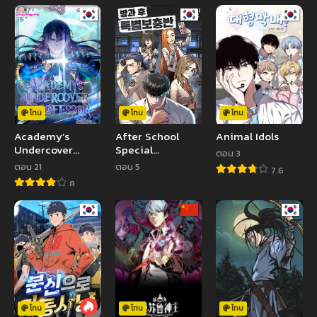
โทน
โทน
โทน
Academy’s
After School
Animal Idols
Undercover
Special
ตอน 3
Professor
Supplementary
ตอน 21
ตอน 5
7.6
Class
8
โทน
โทน
โทน