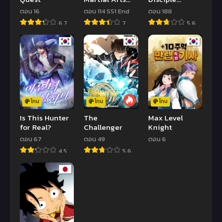
Retired Life
Counterattack
ตอน 16
ตอน 114 SS1 End
ตอน 188
ชีวิตหลังปลด
6.7
7
5.6
เกษียณของ
ปรมาจารย์แห่ง
ศิลปะการต่อสู้
โทน
โทน
โทน
Is This Hunter
The
Max Level
for Real?
Challenger
Knight
ตอน 67
ตอน 49
ตอน 6
4.5
5.6