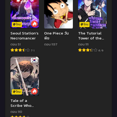
โทน
โทน
Seoul Station’s
One Piece วัน
The Tutorial
Necromancer
พีช
Tower of the
Advanced
ตอน 51
ตอน 1137
ตอน 111
Player
7.1
6.9
โทน
Tale of a
Scribe Who
Retires to the
ตอน 110
Countryside