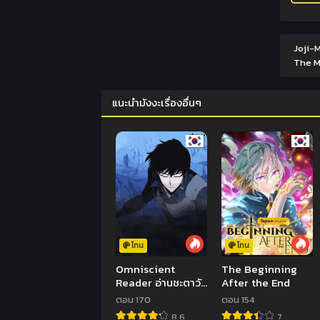
Joji-M
The Ma
แนะนำมังงะเรื่องอื่นๆ
โทน
โทน
Omniscient
The Beginning
Reader อ่านชะตาวัน
After the End
สิ้นโลก
ตอน 170
ตอน 154
8.6
7