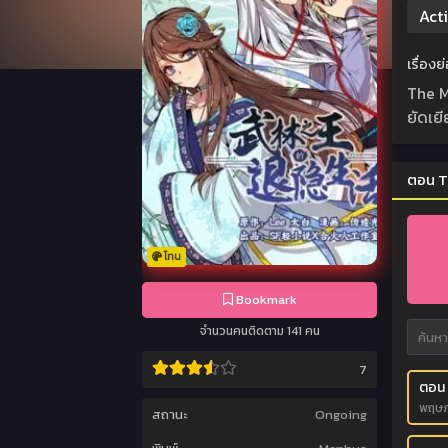
Act
เรื่อง
The M
ยัดเย
ตอน T
โทน
Bookmark
จำนวนคนติดตาม 141 คน
7
ตอน 
พฤษภ
สถานะ
Ongoing