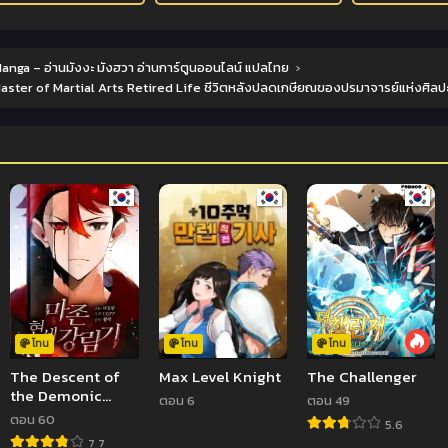
anga – อ่านมังงะ มังฮวา อ่านการ์ตูนออนไลน์ แปลไทย
›
ster of Martial Arts Retired Life ชีวิตหลังปลดเกษียณของปรมาจารย์แห่งศิลปะ
โทน
โทน
โทน
The Descent of
Max Level Knight
The Challenger
the Demonic
ตอน 6
ตอน 49
Master
ตอน 60
5.6
7.7