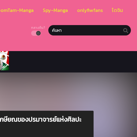
oomTam-Manga
Spy-Manga
onlyfiwfans
โดจิน
กลางคืน?
ดเกษียณของปรมาจารย์แห่งศิลปะ