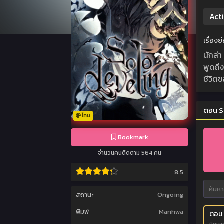
Act
เรื่อง
นักล่
พูดถึง
ชีวิตข
ตอน S
โทน
Bookmark
จำนวนคนติดตาม 564 คน
8.5
สถานะ
Ongoing
พิมพ์
Manhwa
ตอน