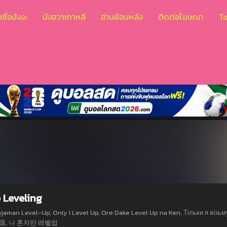
ชื่อมังงะ
มังฮวาเกาหลี
อ่านย้อนหลัง
ติดต่อโฆษณา
T
 Leveling
man Level-Up, Only I Level Up, Ore Dake Level Up na Ken, Тільки я візьму новий рівень, رو
级, 나 혼자만 레벨업