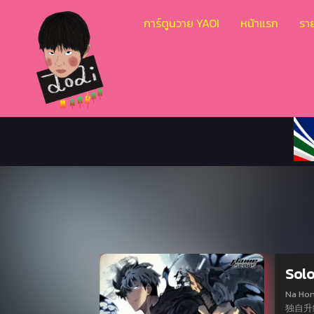
การ์ตูนวาย YAOI
หน้าแรก
ราย
Solo
Na Honja
独自升