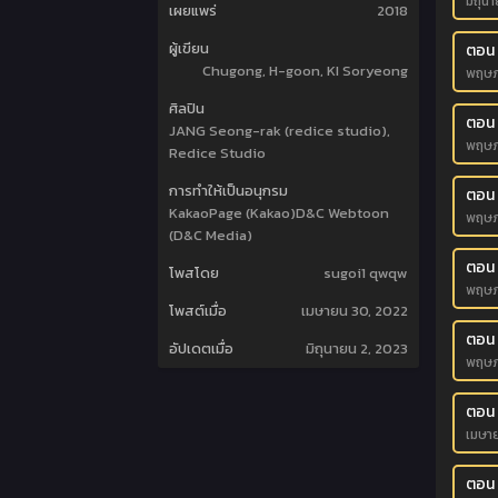
มิถุน
เผยแพร่
2018
ผู้เขียน
ตอน
Chugong, H-goon, KI Soryeong
พฤษภ
ศิลปิน
ตอน 
JANG Seong-rak (redice studio),
พฤษภ
Redice Studio
การทำให้เป็นอนุกรม
ตอน
KakaoPage (Kakao)D&C Webtoon
พฤษภ
(D&C Media)
ตอน 
โพสโดย
sugoi1 qwqw
พฤษภ
โพสต์เมื่อ
เมษายน 30, 2022
ตอน
อัปเดตเมื่อ
มิถุนายน 2, 2023
พฤษภ
ตอน 
เมษา
ตอน 