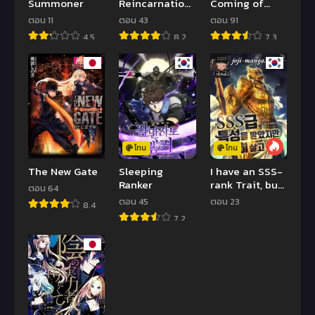
Summoner
Reincarnation |
Coming of
ชีวิตใหม่ของ
Gluttony
ตอน 11
ตอน 43
ตอน 91
นักรบผู้เสียสละ
4.5
8.2
7.3
โทน
โทน
The New Gate
Sleeping
I have an SSS-
Ranker
rank Trait, but
ตอน 64
I want a
ตอน 45
ตอน 23
8.4
Normal Life
7.2
เกิดชาตินี้พี่ไม่
อยากเป็นเทพ