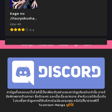
Kage no
Jitsuryokusha
ni Naritakute!
ตอน 40
อยากเป็นพลังใน
8.4
เงามืด
คลิปหลุด
หนังมาเวล
หนังav
ดูหี
มังงะ
การ์ตูนทั้งหมดบนเว็บไซต์นี้เป็นเพียงตัวอย่างของการ์ตูนต้นฉบับเท่านั้น อาจมี
ข้อผิดพลาดด้านภาษา ชื่อตัวละคร และเนื้อเรื่องมากมาย สำหรับเวอร์ชันดั้งเดิม
โปรดซื้อการ์ตูนหากมีให้บริการในเมืองของคุณ หรือไม่ก็มาอ่านฟรีที่
Toomtam-Manga
ดูซีรี่ย์