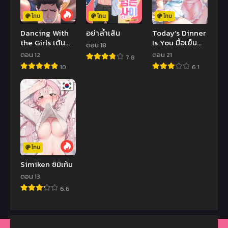
โทน
โทน
โทน
Dancing With
อย่าล้ำเส้น
Today’s Dinner
the Girls เต้น
Is You มื้อเย็น
ตอน 18
ไปเเล้วใจสั่น
ต้องเป็นเธอ
ตอน 12
ตอน 21
7.8
10
6.1
โทน
Simiken ซิมิเก้น
ตอน 13
6.6
คลิปหลุด
หนังมาเวล
ดูหี
หนังav
มังงะ