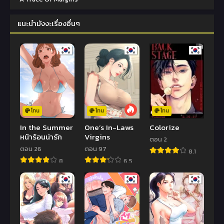
แนะนำมังงะเรื่องอื่นๆ
โทน
โทน
โทน
In the Summer
One’s In-Laws
Colorize
หน้าร้อนน่ารัก
Virgins
ตอน 2
ตอน 26
ตอน 97
8.1
8
6.5