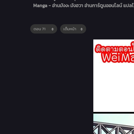
Manga - อ่านมังงะ มังฮวา อ่านการ์ตูนออนไลน์ แป