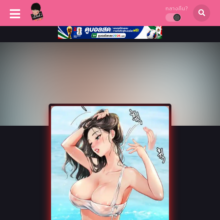
กลางคืน?