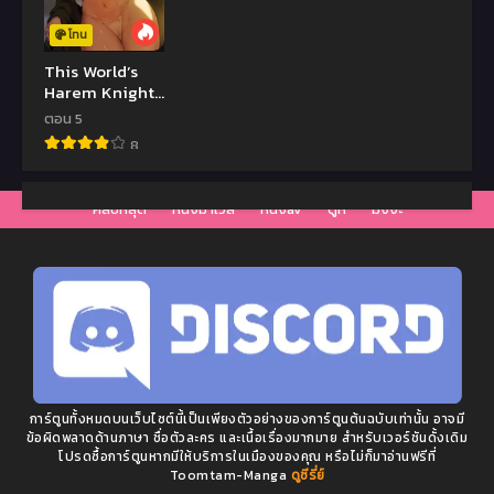
โทน
This World’s
Harem Knight
ฮาเร็มอัศวินหื่น
ตอน 5
ต่างโลก
8
คลิปหลุด
หนังมาเวล
หนังav
ดูหี
มังงะ
การ์ตูนทั้งหมดบนเว็บไซต์นี้เป็นเพียงตัวอย่างของการ์ตูนต้นฉบับเท่านั้น อาจมี
ข้อผิดพลาดด้านภาษา ชื่อตัวละคร และเนื้อเรื่องมากมาย สำหรับเวอร์ชันดั้งเดิม
โปรดซื้อการ์ตูนหากมีให้บริการในเมืองของคุณ หรือไม่ก็มาอ่านฟรีที่
Toomtam-Manga
ดูซีรี่ย์