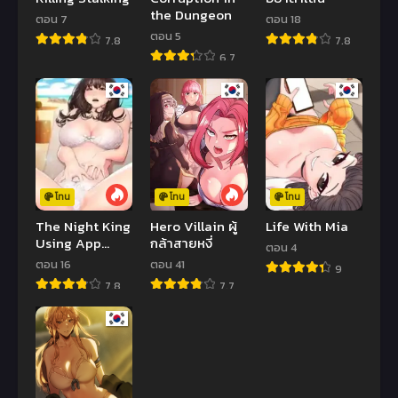
the Dungeon
ตอน 7
ตอน 18
ตอน 5
7.8
7.8
6.7
โทน
โทน
โทน
The Night King
Hero Villain ผู้
Life With Mia
Using App
กล้าสายหงี่
ตอน 4
ราชันย์วิตถารผู้
ตอน 16
ตอน 41
9
ครองเเอป
7.8
7.7