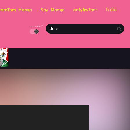
oomTam-Manga
Spy-Manga
onlyfiwfans
โดจิน
กลางคืน?