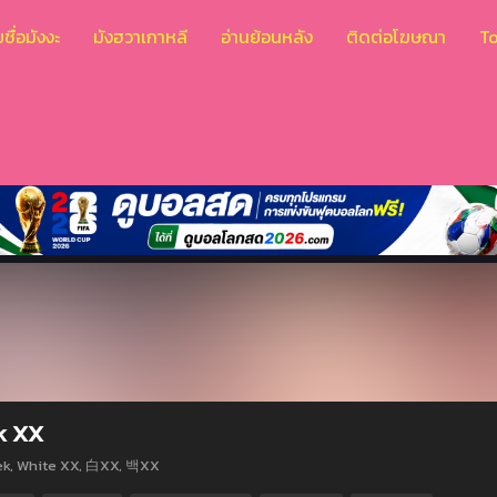
ชื่อมังงะ
มังฮวาเกาหลี
อ่านย้อนหลัง
ติดต่อโฆษณา
T
k XX
ek, White XX, 白XX, 백XX