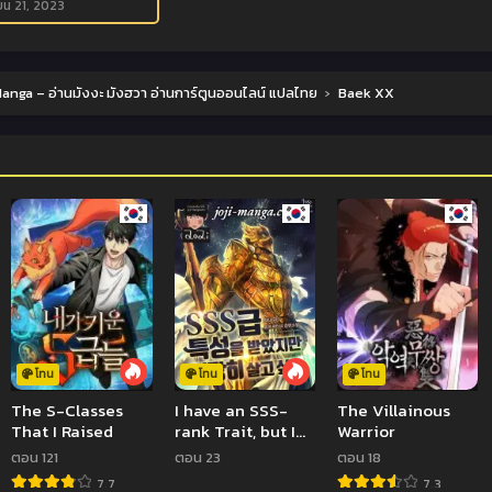
ยน 21, 2023
anga – อ่านมังงะ มังฮวา อ่านการ์ตูนออนไลน์ แปลไทย
›
Baek XX
โทน
โทน
โทน
The S-Classes
I have an SSS-
The Villainous
That I Raised
rank Trait, but I
Warrior
want a Normal
ตอน 121
ตอน 23
ตอน 18
Life เกิดชาตินี้พี่ไม่
7.7
7.3