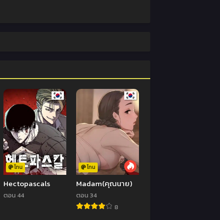
โทน
โทน
Hectopascals
Madam(คุณนาย)
ตอน 44
ตอน 34
8