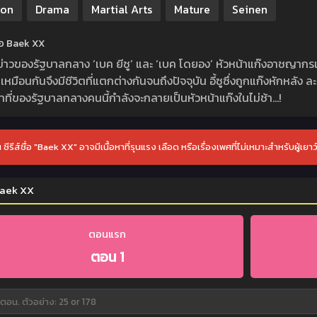
ion
Drama
Martial Arts
Mature
Seinen
ย่อ Baek XX
้งข่าวของรัฐบาลกลาง ‘เบค ยีซู’ และ ‘เบค โดยอง’ หัวหน้าแก๊งอาชญากร
เหมือนกันจึงมีชีวิตที่แตกต่างกันจนถึงปัจจุบัน อี้ซูซึ่งถูกแก๊งหักหลั
้าที่ของรัฐบาลกลางคนนี้กำลังจะกลายเป็นหัวหน้าแก๊งในไม่ช้า…!
 ซีรีส์ชื่อ "Baek XX" อาจมีเนื้อหาที่รุนแรง เลือด หรือเรื่องเพศที่ไม่เหมาะสำหรับผู้เยาว
aek XX
ตอนแรก
ตอน 1