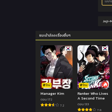
เมษา
Joji-M
แนะนำมังงะเรื่องอื่นๆ
โทน
โทน
Manager Kim
Ranker Who Lives
A Second Time
ตอน 172
ตอน 133
7.2
7.8