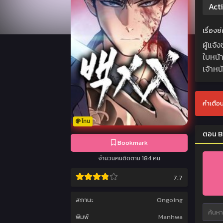
Act
เรื่อง
ผู้แจ
ใบหน้า
เจ้าหน
คำเตือน
โทน
ตอน B
Bookmark
จำนวนคนติดตาม 184 คน
7.7
สถานะ
Ongoing
พิมพ์
Manhwa